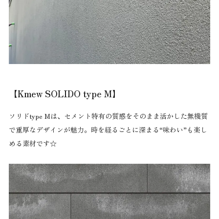
【Kmew SOLIDO type M】
ソリドtype Mは、セメント特有の質感をそのまま活かした無機質
で重厚なデザインが魅力。時を経るごとに深まる“味わい”も楽し
める素材です☆