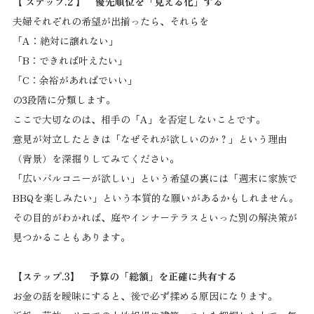
【 ステップ.2 】 優先順位を「見える化」する
夫婦それぞれの希望が出揃ったら、それらを
「A：絶対に譲れない」
「B：できれば叶えたい」
「C：余裕があればでいい」
の3段階に分類します。
ここで大切なのは、相手の「A」を否定しないことです。
意見が対立したときは「なぜそれが欲しいのか？」という理由
（背景）を深掘りしてみてください。
「広いバルコニーが欲しい」という希望の裏には「週末に家族で
BBQを楽しみたい」という本質的な願いがあるかもしれません。
その目的がわかれば、庭やインナーテラスといった別の解決策が
見つかることもあります。
【ステップ.3】 予算の「総額」を正確に共有する
お金の話を曖昧にすると、後で必ず揉める原因になります。