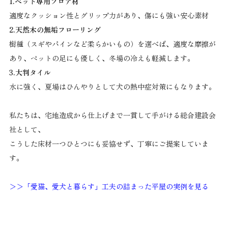
1.ペット専用フロア材
適度なクッション性とグリップ力があり、傷にも強い安心素材
2.天然木の無垢フローリング
樹種（スギやパインなど柔らかいもの）を選べば、適度な摩擦が
あり、ペットの足にも優しく、冬場の冷えも軽減します。
3.大判タイル
水に強く、夏場はひんやりとして犬の熱中症対策にもなります。
私たちは、宅地造成から仕上げまで一貫して手がける総合建設会
社として、
こうした床材一つひとつにも妥協せず、丁寧にご提案していま
す。
＞＞「愛猫、愛犬と暮らす」工夫の詰まった平屋の実例を見る